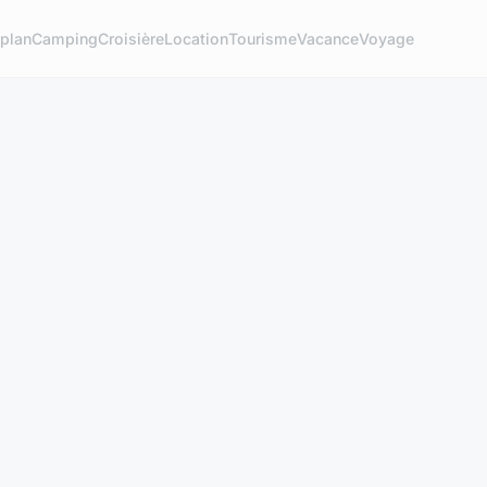
plan
Camping
Croisière
Location
Tourisme
Vacance
Voyage