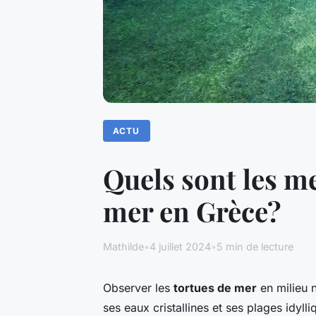
ACTU
Quels sont les me
mer en Grèce?
Mathilde
•
4 juillet 2024
•
5 min de lecture
Observer les
tortues de mer
en milieu n
ses eaux cristallines et ses plages idyll