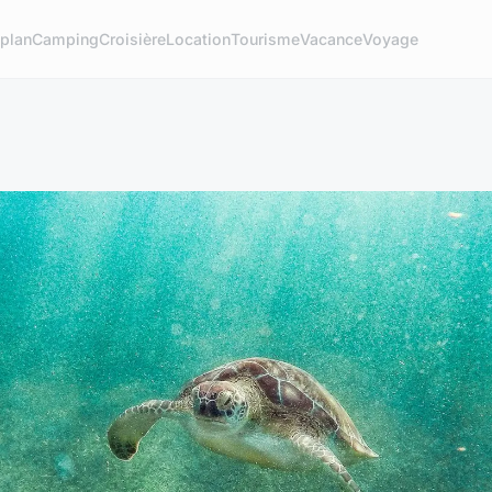
plan
Camping
Croisière
Location
Tourisme
Vacance
Voyage