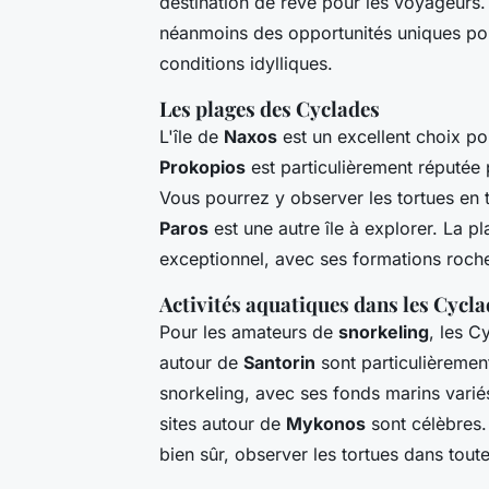
destination de rêve pour les voyageurs. 
néanmoins des opportunités uniques po
conditions idylliques.
Les plages des Cyclades
L'île de
Naxos
est un excellent choix po
Prokopios
est particulièrement réputée 
Vous pourrez y observer les tortues en t
Paros
est une autre île à explorer. La p
exceptionnel, avec ses formations roch
Activités aquatiques dans les Cycl
Pour les amateurs de
snorkeling
, les C
autour de
Santorin
sont particulièremen
snorkeling, avec ses fonds marins varié
sites autour de
Mykonos
sont célèbres.
bien sûr, observer les tortues dans toute