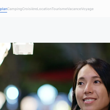
plan
Camping
Croisière
Location
Tourisme
Vacance
Voyage