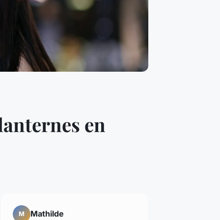
 lanternes en
Mathilde
M