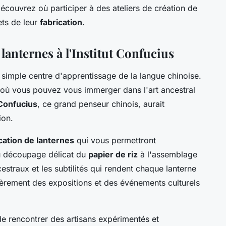
 découvrez où participer à des ateliers de création de
ets de leur
fabrication
.
lanternes à l'Institut Confucius
 simple centre d'apprentissage de la langue chinoise.
rel où vous pouvez vous immerger dans l'art ancestral
Confucius
, ce grand penseur chinois, aurait
ion.
ication de lanternes
qui vous permettront
du découpage délicat du
papier de riz
à l'assemblage
estraux et les subtilités qui rendent chaque lanterne
lièrement des expositions et des événements culturels
de rencontrer des artisans expérimentés et