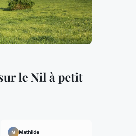
r le Nil à petit
Mathilde
M