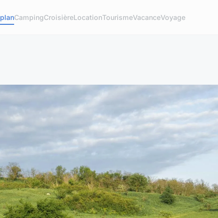
plan
Camping
Croisière
Location
Tourisme
Vacance
Voyage