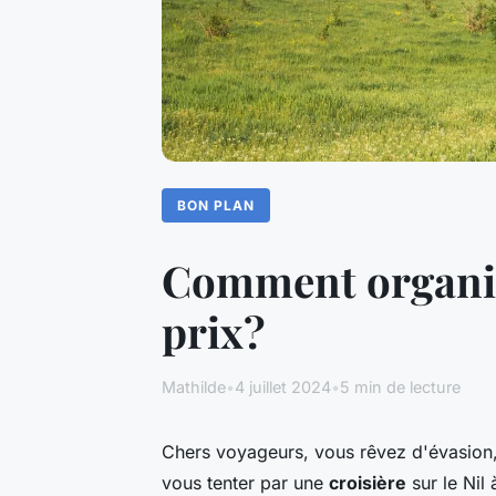
BON PLAN
Comment organiser
prix?
Mathilde
•
4 juillet 2024
•
5 min de lecture
Chers voyageurs, vous rêvez d'évasion,
vous tenter par une
croisière
sur le Nil