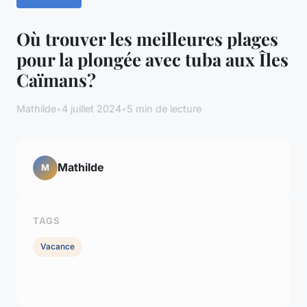
Où trouver les meilleures plages
pour la plongée avec tuba aux Îles
Caïmans?
Mathilde
•
4 juillet 2024
•
5 min de lecture
Mathilde
M
TAGS
Vacance