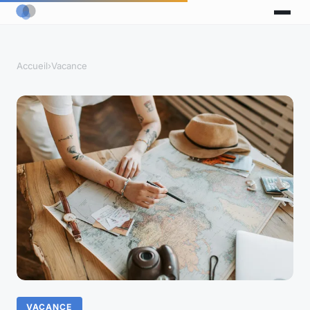
Accueil
›
Vacance
VACANCE