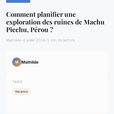
Comment planifier une
exploration des ruines de Machu
Picchu, Pérou ?
Mathilde
•
4 juillet 2024
•
5 min de lecture
Mathilde
M
TAGS
Vacance