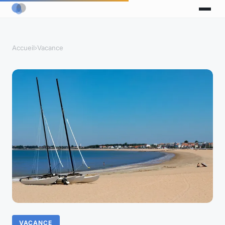
Accueil
›
Vacance
VACANCE