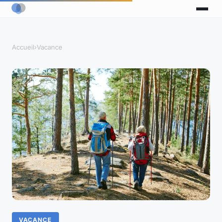
Accueil
›
Vacance
VACANCE