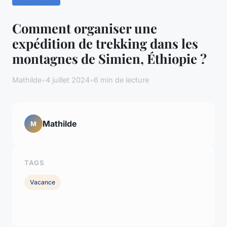
Comment organiser une
expédition de trekking dans les
montagnes de Simien, Éthiopie ?
Mathilde
•
4 juillet 2024
•
6 min de lecture
Mathilde
M
TAGS
Vacance