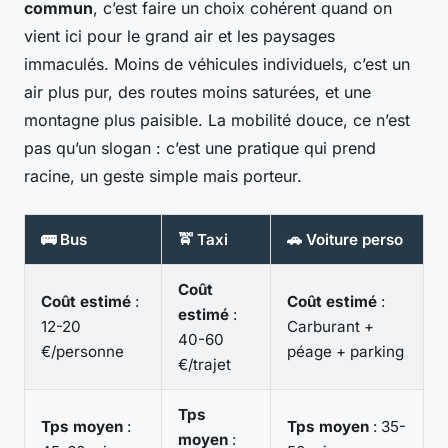
commun
, c’est faire un choix cohérent quand on
vient ici pour le grand air et les paysages
immaculés. Moins de véhicules individuels, c’est un
air plus pur, des routes moins saturées, et une
montagne plus paisible. La mobilité douce, ce n’est
pas qu’un slogan : c’est une pratique qui prend
racine, un geste simple mais porteur.
🚌 Bus
🚖 Taxi
🚗 Voiture perso
Coût
Coût estimé
:
Coût estimé
:
estimé
:
12-20
Carburant +
40-60
€/personne
péage + parking
€/trajet
Tps
Tps moyen
:
Tps moyen
: 35-
moyen
: