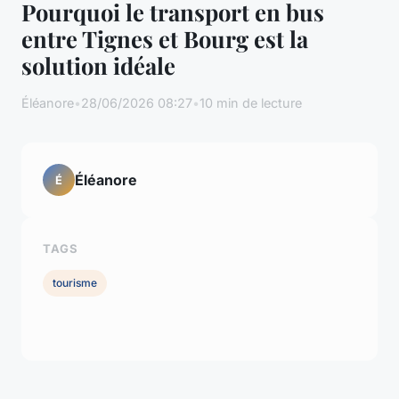
Pourquoi le transport en bus
entre Tignes et Bourg est la
solution idéale
Éléanore
•
28/06/2026 08:27
•
10 min de lecture
Éléanore
É
TAGS
tourisme